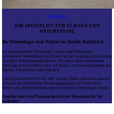
Referenzen
IHR SPEZIALIST FÜR FLIESEN UND
NATURSTEINE
Ihr Fliesenleger und Hafner im Bezirk Rohrbach
Als professioneller Fliesenleger, Hafner und Plattenleger
ist Reinhard Wollendorfer Ihr Partner für die Gestaltung Ihres Heims
oder Ihrer Betriebsräumlichkeiten. Wir bieten Ihnen umfassende
Beratung zu Kachelöfen sowie zur Boden- und Wandgestaltung mit
Fliesen, Natursteinen oder Paketten.
Uns ist persönlicher Service sehr wichtig. Daher geht allen unseren
Arbeiten ein individuelles Beratungsgespräch vor Ort in Ihren
Wohn- oder Betriebsräumen oder in unserem Unternehmen voraus.
Angebot und erste Planung sind bei der Fliesenbox für Sie
kostenlos!