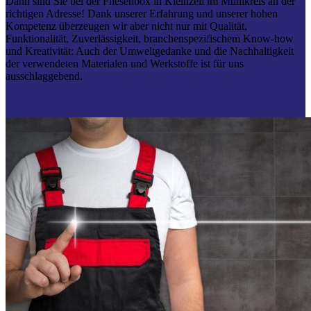
Dann sind Sie bei der Fliesenbox in Kleinzell im Mühlkreis an der
richtigen Adresse! Dank unserer Erfahrung und unserer hohen
Kompetenz überzeugen wir aber nicht nur mit Qualität,
Funktionalität, Zuverlässigkeit, branchenspezifischem Know-how
und Kreativität: Auch der Umweltgedanke und die Nachhaltigkeit
der verwendeten Materialen und Werkstoffe ist für uns
ausschlaggebend.